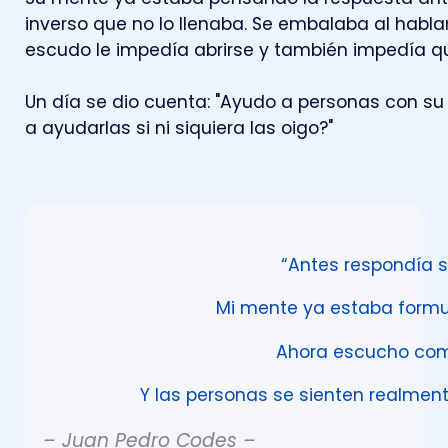
i
n
v
e
r
s
o
q
u
e
n
o
l
o
l
l
e
n
a
b
a
.
S
e
e
m
b
a
l
a
b
a
a
l
h
a
b
l
a
e
s
c
u
d
o
l
e
i
m
p
e
d
í
a
a
b
r
i
r
s
e
y
t
a
m
b
i
é
n
i
m
p
e
d
í
a
q
U
n
d
í
a
s
e
d
i
o
c
u
e
n
t
a
:
"
A
y
u
d
o
a
p
e
r
s
o
n
a
s
c
o
n
s
u
a
a
y
u
d
a
r
l
a
s
s
i
n
i
s
i
q
u
i
e
r
a
l
a
s
o
i
g
o
?
"
“Antes respondía s
Mi mente ya estaba formu
Ahora escucho co
Y las personas se sienten realme
– Juan Pedro Codes –