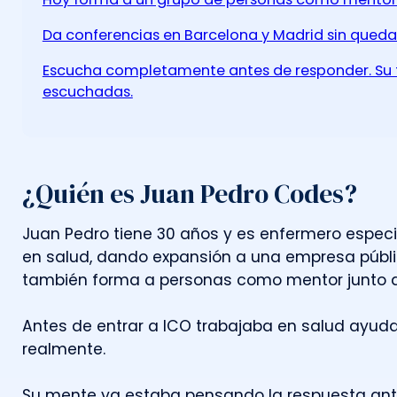
Da conferencias en Barcelona y Madrid sin quedar
Escucha completamente antes de responder. Su f
escuchadas.
¿Quién es Juan Pedro Codes?
J
u
a
n
P
e
d
r
o
t
i
e
n
e
3
0
a
ñ
o
s
y
e
s
e
n
f
e
r
m
e
r
o
e
s
p
e
c
e
n
s
a
l
u
d
,
d
a
n
d
o
e
x
p
a
n
s
i
ó
n
a
u
n
a
e
m
p
r
e
s
a
p
ú
b
l
i
t
a
m
b
i
é
n
f
o
r
m
a
a
p
e
r
s
o
n
a
s
c
o
m
o
m
e
n
t
o
r
j
u
n
t
o
A
n
t
e
s
d
e
e
n
t
r
a
r
a
I
C
O
t
r
a
b
a
j
a
b
a
e
n
s
a
l
u
d
a
y
u
d
r
e
a
l
m
e
n
t
e
.
S
u
m
e
n
t
e
y
a
e
s
t
a
b
a
p
e
n
s
a
n
d
o
l
a
r
e
s
p
u
e
s
t
a
a
n