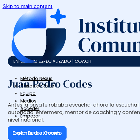
Skip to main content
ENFERMERO ESPECIALIZADO | COACH
Método Nexus
Juan Pedro Codes
Casos de éxito
Equipo
Medios
Antes la prisa le robaba escucha; ahora la escucha 
Acceder
autoridad: enfermero, mentor de coaching y confer
Empezar
nivel nacional.
Explorar testimonio