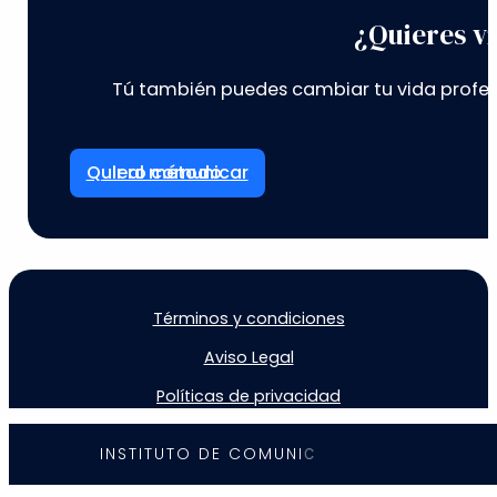
¿Quieres vi
Tú también puedes cambiar tu vida profes
Ir al método
Términos y condiciones
Aviso Legal
Políticas de privacidad
I
N
S
T
I
T
U
T
O
D
E
C
O
M
U
N
I
C
A
C
I
Ó
N
©
2
0
2
5