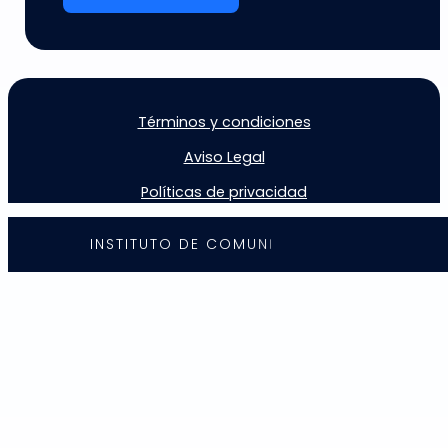
Términos y condiciones
Aviso Legal
Políticas de privacidad
I
N
S
T
I
T
U
T
O
D
E
C
O
M
U
N
I
C
A
C
I
Ó
N
©
2
0
2
5