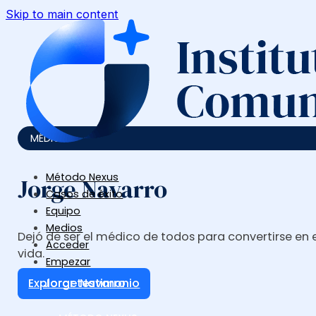
Skip to main content
MÉDICO
Método Nexus
Jorge Navarro
Casos de éxito
Equipo
Medios
Dejó de ser el médico de todos para convertirse en 
Acceder
vida.
Empezar
Explorar testimonio