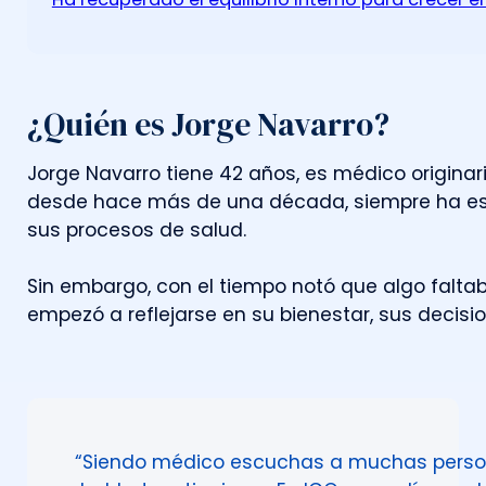
¿Quién es Jorge Navarro?
J
o
r
g
e
N
a
v
a
r
r
o
t
i
e
n
e
4
2
a
ñ
o
s
,
e
s
m
é
d
i
c
o
o
r
i
g
i
n
a
r
d
e
s
d
e
h
a
c
e
m
á
s
d
e
u
n
a
d
é
c
a
d
a
,
s
i
e
m
p
r
e
h
a
e
s
u
s
p
r
o
c
e
s
o
s
d
e
s
a
l
u
d
.
S
i
n
e
m
b
a
r
g
o
,
c
o
n
e
l
t
i
e
m
p
o
n
o
t
ó
q
u
e
a
l
g
o
f
a
l
t
a
e
m
p
e
z
ó
a
r
e
f
l
e
j
a
r
s
e
e
n
s
u
b
i
e
n
e
s
t
a
r
,
s
u
s
d
e
c
i
s
i
“Siendo médico escuchas a muchas person