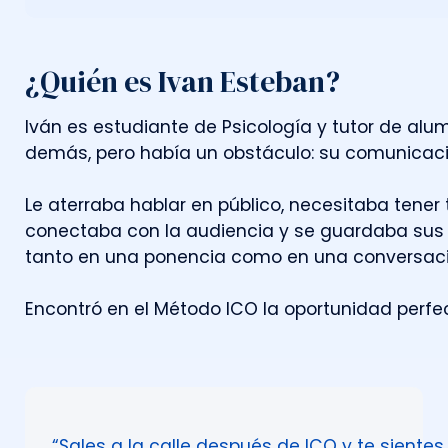
¿Quién es Ivan Esteban?
I
v
á
n
e
s
e
s
t
u
d
i
a
n
t
e
d
e
P
s
i
c
o
l
o
g
í
a
y
t
u
t
o
r
d
e
a
l
u
d
e
m
á
s
,
p
e
r
o
h
a
b
í
a
u
n
o
b
s
t
á
c
u
l
o
:
s
u
c
o
m
u
n
i
c
a
c
L
e
a
t
e
r
r
a
b
a
h
a
b
l
a
r
e
n
p
ú
b
l
i
c
o
,
n
e
c
e
s
i
t
a
b
a
t
e
n
e
r
c
o
n
e
c
t
a
b
a
c
o
n
l
a
a
u
d
i
e
n
c
i
a
y
s
e
g
u
a
r
d
a
b
a
s
u
s
t
a
n
t
o
e
n
u
n
a
p
o
n
e
n
c
i
a
c
o
m
o
e
n
u
n
a
c
o
n
v
e
r
s
a
c
E
n
c
o
n
t
r
ó
e
n
e
l
M
é
t
o
d
o
I
C
O
l
a
o
p
o
r
t
u
n
i
d
a
d
p
e
r
f
e
“Sales a la calle después de ICO y te siente