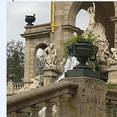
MÉTODO NEXUS
CASOS DE ÉXITO
EQUIPO
MEDIOS
ACCEDER
EMPEZAR