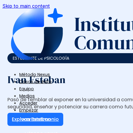
Skip to main content
ESTUDIANTE DE PSICOLOGÍA
Método Nexus
Ivan Esteban
Casos de éxito
Equipo
Medios
Pasó de temblar al exponer en la universidad a co
Acceder
seguridad, enseñar y potenciar su carrera como fut
Empezar
Explorar testimonio