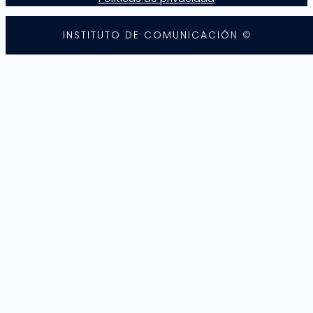
I
N
S
T
I
T
U
T
O
D
E
C
O
M
U
N
I
C
A
C
I
Ó
N
©
2
0
2
5