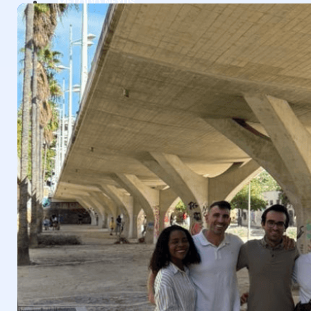
MÉTODO NEXUS
CASOS DE ÉXITO
EQUIPO
MEDIOS
ACCEDER
EMPEZAR