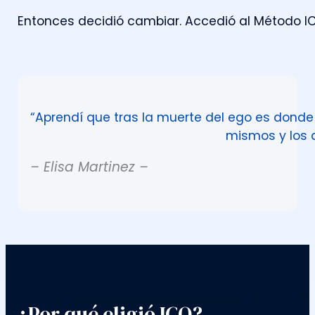
E
n
t
o
n
c
e
s
d
e
c
i
d
i
ó
c
a
m
b
i
a
r
.
A
c
c
e
d
i
ó
a
l
M
é
t
o
d
o
I
“Aprendí que tras la muerte del ego es donde
mismos y los 
– Elisa Martinez –
¿Por qué eligió ICO?