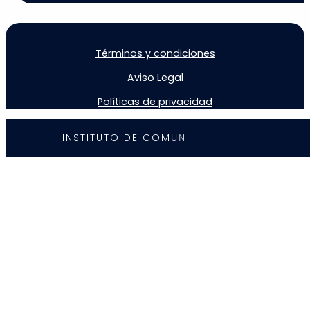
Términos y condiciones
Aviso Legal
Políticas de privacidad
I
N
S
T
I
T
U
T
O
D
E
C
O
M
U
N
I
C
A
C
I
Ó
N
©
2
0
2
5