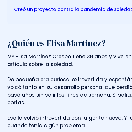
Creó un proyecto contra la pandemia de soledad. 
¿Quién es Elisa Martinez?
M
ª
E
l
i
s
a
M
a
r
t
í
n
e
z
C
r
e
s
p
o
t
i
e
n
e
3
8
a
ñ
o
s
y
v
i
v
e
e
n
a
r
t
í
c
u
l
o
s
o
b
r
e
l
a
s
o
l
e
d
a
d
.
D
e
p
e
q
u
e
ñ
a
e
r
a
c
u
r
i
o
s
a
,
e
x
t
r
o
v
e
r
t
i
d
a
y
e
s
p
o
n
t
á
v
o
l
c
ó
t
a
n
t
o
e
n
s
u
d
e
s
a
r
r
o
l
l
o
p
e
r
s
o
n
a
l
q
u
e
p
e
r
d
i
p
a
s
ó
a
ñ
o
s
s
i
n
s
a
l
i
r
l
o
s
f
i
n
e
s
d
e
s
e
m
a
n
a
.
S
i
s
a
l
í
a
,
c
o
r
t
a
s
.
E
s
o
l
a
v
o
l
v
i
ó
i
n
t
r
o
v
e
r
t
i
d
a
c
o
n
l
a
g
e
n
t
e
n
u
e
v
a
.
Y
l
c
u
a
n
d
o
t
e
n
í
a
a
l
g
ú
n
p
r
o
b
l
e
m
a
.