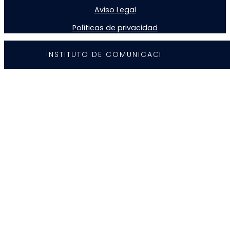
Aviso Legal
Políticas de privacidad
I
N
S
T
I
T
U
T
O
D
E
C
O
M
U
N
I
C
A
C
I
Ó
N
©
2
0
2
5