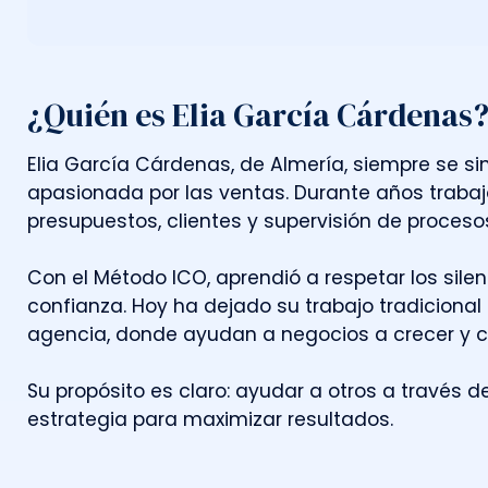
¿Quién es Elia García Cárdenas
E
l
i
a
G
a
r
c
í
a
C
á
r
d
e
n
a
s
,
d
e
A
l
m
e
r
í
a
,
s
i
e
m
p
r
e
s
e
s
i
a
p
a
s
i
o
n
a
d
a
p
o
r
l
a
s
v
e
n
t
a
s
.
D
u
r
a
n
t
e
a
ñ
o
s
t
r
a
b
a
j
p
r
e
s
u
p
u
e
s
t
o
s
,
c
l
i
e
n
t
e
s
y
s
u
p
e
r
v
i
s
i
ó
n
d
e
p
r
o
c
e
s
o
C
o
n
e
l
M
é
t
o
d
o
I
C
O
,
a
p
r
e
n
d
i
ó
a
r
e
s
p
e
t
a
r
l
o
s
s
i
l
e
n
c
o
n
f
i
a
n
z
a
.
H
o
y
h
a
d
e
j
a
d
o
s
u
t
r
a
b
a
j
o
t
r
a
d
i
c
i
o
n
a
l
a
g
e
n
c
i
a
,
d
o
n
d
e
a
y
u
d
a
n
a
n
e
g
o
c
i
o
s
a
c
r
e
c
e
r
y
S
u
p
r
o
p
ó
s
i
t
o
e
s
c
l
a
r
o
:
a
y
u
d
a
r
a
o
t
r
o
s
a
t
r
a
v
é
s
d
e
s
t
r
a
t
e
g
i
a
p
a
r
a
m
a
x
i
m
i
z
a
r
r
e
s
u
l
t
a
d
o
s
.