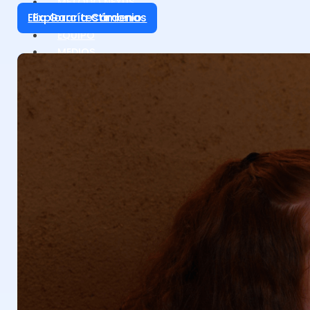
MÉTODO NEXUS
Explorar testimonio
CASOS DE ÉXITO
EQUIPO
MEDIOS
ACCEDER
EMPEZAR