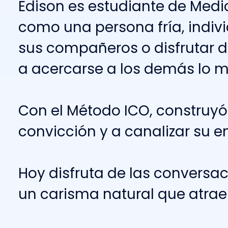
E
d
i
s
o
n
e
s
e
s
t
u
d
i
a
n
t
e
d
e
M
e
d
i
c
o
m
o
u
n
a
p
e
r
s
o
n
a
f
r
í
a
,
i
n
d
i
v
i
s
u
s
c
o
m
p
a
ñ
e
r
o
s
o
d
i
s
f
r
u
t
a
r
d
a
a
c
e
r
c
a
r
s
e
a
l
o
s
d
e
m
á
s
l
o
C
o
n
e
l
M
é
t
o
d
o
I
C
O
,
c
o
n
s
t
r
u
y
ó
c
o
n
v
i
c
c
i
ó
n
y
a
c
a
n
a
l
i
z
a
r
s
u
e
H
o
y
d
i
s
f
r
u
t
a
d
e
l
a
s
c
o
n
v
e
r
s
a
u
n
c
a
r
i
s
m
a
n
a
t
u
r
a
l
q
u
e
a
t
r
a
e