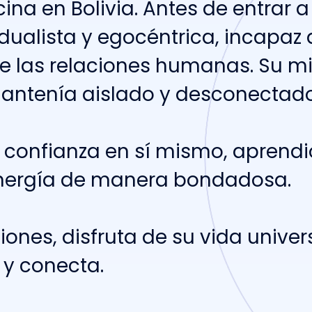
c
i
n
a
e
n
B
o
l
i
v
i
a
.
A
n
t
e
s
d
e
e
n
t
r
a
r
a
d
u
a
l
i
s
t
a
y
e
g
o
c
é
n
t
r
i
c
a
,
i
n
c
a
p
a
z
e
l
a
s
r
e
l
a
c
i
o
n
e
s
h
u
m
a
n
a
s
.
S
u
m
m
a
n
t
e
n
í
a
a
i
s
l
a
d
o
y
d
e
s
c
o
n
e
c
t
a
d
c
o
n
f
i
a
n
z
a
e
n
s
í
m
i
s
m
o
,
a
p
r
e
n
d
i
n
e
r
g
í
a
d
e
m
a
n
e
r
a
b
o
n
d
a
d
o
s
a
.
c
i
o
n
e
s
,
d
i
s
f
r
u
t
a
d
e
s
u
v
i
d
a
u
n
i
v
e
r
y
c
o
n
e
c
t
a
.