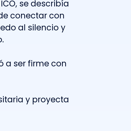
I
C
O
,
s
e
d
e
s
c
r
i
b
í
a
d
e
c
o
n
e
c
t
a
r
c
o
n
i
e
d
o
a
l
s
i
l
e
n
c
i
o
y
o
.
ó
a
s
e
r
f
i
r
m
e
c
o
n
s
i
t
a
r
i
a
y
p
r
o
y
e
c
t
a