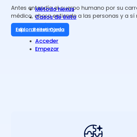
Antes entendía el cuerpo humano por su car
Método Nexus
médico, ahora entiende a las personas y a sí
Casos de éxito
Equipo
Explorar testimonio
Medios
Acceder
Empezar