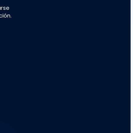
arse
ción.