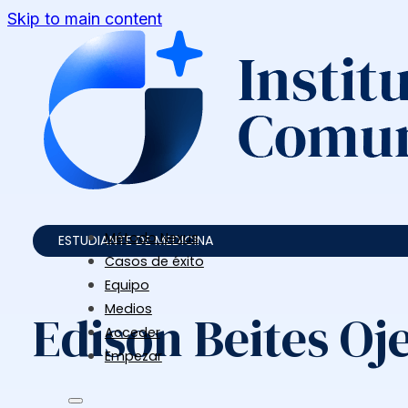
Skip to main content
Método Nexus
ESTUDIANTE DE MEDICINA
Casos de éxito
Equipo
Medios
Edison Beites Oj
Acceder
Empezar