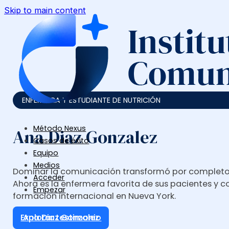
Skip to main content
ENFERMERA Y ESTUDIANTE DE NUTRICIÓN
Método Nexus
Ana Diaz Gonzalez
Casos de éxito
Equipo
Medios
Dominar la comunicación transformó por completo 
Acceder
Ahora es la enfermera favorita de sus pacientes y c
Empezar
formacion internacional en Nueva York.
Explorar testimonio