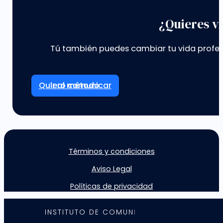
¿Quieres vi
Tú también puedes cambiar tu vida profes
Ir al método
Términos y condiciones
Aviso Legal
Políticas de privacidad
I
N
S
T
I
T
U
T
O
D
E
C
O
M
U
N
I
C
A
C
I
Ó
N
©
2
0