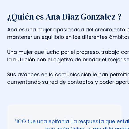
¿Quién es Ana Diaz Gonzalez ?
A
n
a
e
s
u
n
a
m
u
j
e
r
a
p
a
s
i
o
n
a
d
a
d
e
l
c
r
e
c
i
m
i
e
n
t
o
m
a
n
t
e
n
e
r
u
n
e
q
u
i
l
i
b
r
i
o
e
n
l
o
s
d
i
f
e
r
e
n
t
e
s
á
m
b
i
t
o
U
n
a
m
u
j
e
r
q
u
e
l
u
c
h
a
p
o
r
e
l
p
r
o
g
r
e
s
o
,
t
r
a
b
a
j
a
c
o
l
a
n
u
t
r
i
c
i
ó
n
c
o
n
e
l
o
b
j
e
t
i
v
o
d
e
b
r
i
n
d
a
r
e
l
m
e
j
o
r
s
S
u
s
a
v
a
n
c
e
s
e
n
l
a
c
o
m
u
n
i
c
a
c
i
ó
n
l
e
h
a
n
p
e
r
m
i
t
i
a
u
m
e
n
t
a
n
d
o
s
u
r
e
d
d
e
c
o
n
t
a
c
t
o
s
y
p
o
d
e
r
a
p
o
r
“ICO fue una epifania. La respuesta que est
que sería único… y me di la oportu