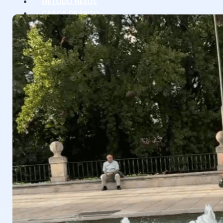
MÉTODO NEXUS
CASOS DE ÉXITO
EQUIPO
MEDIOS
ACCEDER
EMPEZAR