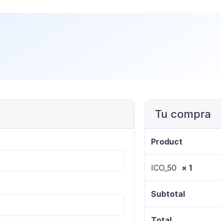
Tu compra
Product
ICO_50
× 1
Subtotal
Total